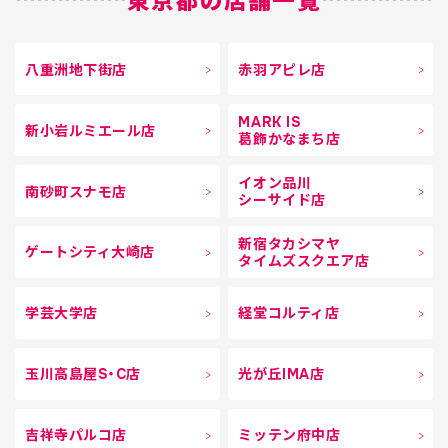
東京都の店舗一覧
八重洲地下街店
赤羽アピレ店
MARK IS
新小岩ルミエール店
葛飾かなまち店
イオン品川
南砂町スナモ店
シーサイド店
新宿タカシマヤ
ゲートシティ大崎店
タイムズスクエア店
学芸大学店
経堂コルティ店
玉川高島屋S・C店
光が丘IMA店
吉祥寺パルコ店
ミッテン府中店