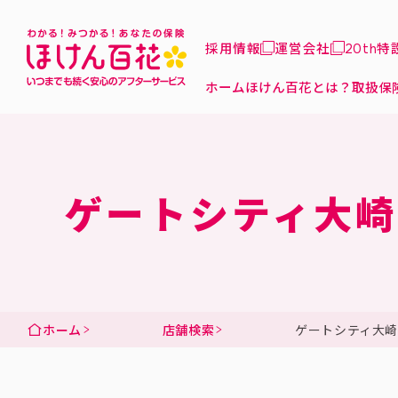
採用情報
運営会社
20th
ホーム
ほけん百花とは？
取扱保
ゲートシティ大崎
ホーム
店舗検索
ゲートシティ大崎