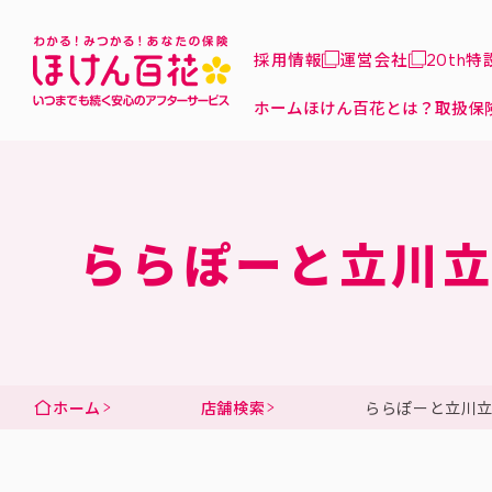
採用情報
運営会社
20th
ホーム
ほけん百花とは？
取扱保
ららぽーと立川
ホーム
店舗検索
ららぽーと立川