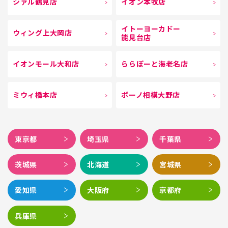
シァル鶴見店
イオン本牧店
イトーヨーカドー
ウィング上大岡店
能見台店
イオンモール大和店
ららぽーと海老名店
ミウィ橋本店
ボーノ相模大野店
東京都
埼玉県
千葉県
茨城県
北海道
宮城県
愛知県
大阪府
京都府
兵庫県