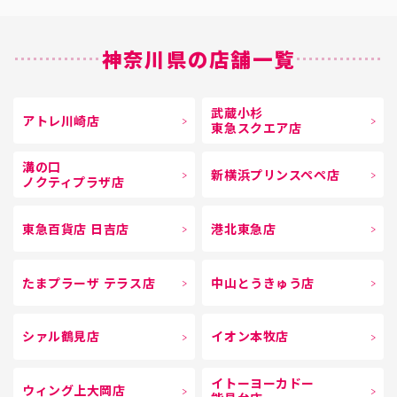
神奈川県の店舗一覧
武蔵小杉
アトレ川崎店
東急スクエア店
溝の口
新横浜プリンスペペ店
ノクティプラザ店
東急百貨店 日吉店
港北東急店
たまプラーザ テラス店
中山とうきゅう店
シァル鶴見店
イオン本牧店
イトーヨーカドー
ウィング上大岡店